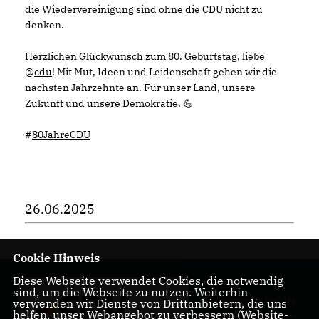
die Wiedervereinigung sind ohne die CDU nicht zu
denken.
Herzlichen Glückwunsch zum 80. Geburtstag, liebe
@
cdu
! Mit Mut, Ideen und Leidenschaft gehen wir die
nächsten Jahrzehnte an. Für unser Land, unsere
Zukunft und unsere Demokratie. 💪
#
80JahreCDU
26.06.2025
Cookie Hinweis
Diese Webseite verwendet Cookies, die notwendig
Herzlich
sind, um die Webseite zu nutzen. Weiterhin
Willkommen bei der
verwenden wir Dienste von Drittanbietern, die uns
helfen, unser Webangebot zu verbessern (Website-
CDU Friedrichshain-