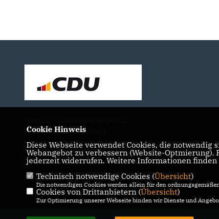
Herzlich Willkommen bei der CDU
Cookie Hinweis
Friedrichshain-Kreuzberg
Diese Webseite verwendet Cookies, die notwendig si
Webangebot zu verbessern (Website-Optmierung). Fü
jederzeit widerrufen. Weitere Informationen finden
Technisch notwendige Cookies (
Übersicht
)
IMPRESSUM
DATENSCHUTZ
KONTAKT
Die notwendigen Cookies werden allein für den ordnungsgemäßen 
Cookies von Drittanbietern (
Übersicht
)
Zur Optimierung unserer Webseite binden wir Dienste und Angebot