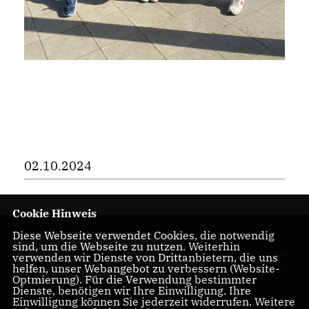
02.10.2024
Cookie Hinweis
Diese Webseite verwendet Cookies, die notwendig
Herzlich
sind, um die Webseite zu nutzen. Weiterhin
Willkommen bei der
verwenden wir Dienste von Drittanbietern, die uns
helfen, unser Webangebot zu verbessern (Website-
CDU Friedrichshain-
Optmierung). Für die Verwendung bestimmter
Kreuzberg
Dienste, benötigen wir Ihre Einwilligung. Ihre
Einwilligung können Sie jederzeit widerrufen. Weitere