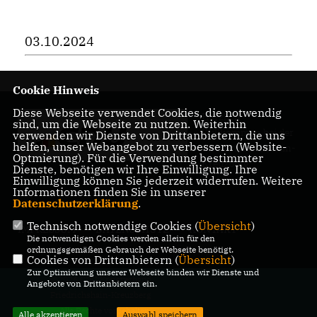
03.10.2024
Cookie Hinweis
Diese Webseite verwendet Cookies, die notwendig
Herzlich
sind, um die Webseite zu nutzen. Weiterhin
Willkommen bei der
verwenden wir Dienste von Drittanbietern, die uns
helfen, unser Webangebot zu verbessern (Website-
CDU Friedrichshain-
Optmierung). Für die Verwendung bestimmter
Kreuzberg
Dienste, benötigen wir Ihre Einwilligung. Ihre
Einwilligung können Sie jederzeit widerrufen. Weitere
Informationen finden Sie in unserer
Datenschutzerklärung
.
Technisch notwendige Cookies (
Übersicht
)
IMPRESSUM
DATENSCHUTZ
KONTAKT
Die notwendigen Cookies werden allein für den
ordnungsgemäßen Gebrauch der Webseite benötigt.
Cookies von Drittanbietern (
Übersicht
)
Zur Optimierung unserer Webseite binden wir Dienste und
@2026 CDU Kreisverband
Angebote von Drittanbietern ein.
Friedrichshain-Kreuzberg
Alle Rechte vorbehalten.
Alle akzeptieren
Auswahl speichern