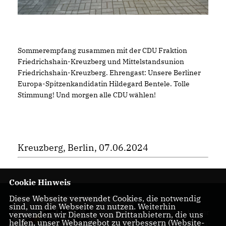
Sommerempfang zusammen mit der CDU Fraktion
Friedrichshain-Kreuzberg und Mittelstandsunion
Friedrichshain-Kreuzberg. Ehrengast: Unsere Berliner
Europa-Spitzenkandidatin Hildegard Bentele. Tolle
Stimmung! Und morgen alle CDU wählen!
Kreuzberg, Berlin, 07.06.2024
Cookie Hinweis
Diese Webseite verwendet Cookies, die notwendig
Herzlich
sind, um die Webseite zu nutzen. Weiterhin
Willkommen bei der
verwenden wir Dienste von Drittanbietern, die uns
helfen, unser Webangebot zu verbessern (Website-
CDU Friedrichshain-